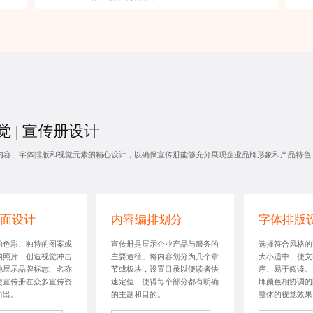
 |
宣传册设计
内容、字体排版和视觉元素的精心设计，以确保宣传册能够充分展现企业品牌形象和产品特色
面设计
内容编排划分
字体排版
的色彩、独特的图案或
宣传册是展示企业产品与服务的
选择符合风格的
的照片，创造视觉冲击
主要途径。将内容划分为几个章
大小适中，使文
地展示品牌标志、名称
节或板块，设置目录以便读者快
序、易于阅读。
使宣传册在众多宣传资
速定位，使得每个部分都有明确
牌颜色相协调的
而出。
的主题和目的。
整体的视觉效果