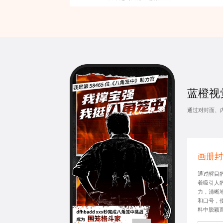
蓝橙视觉
通过对封面、
画册封
通过醒目
着吸引人
力，清晰
和口号，
料中脱颖