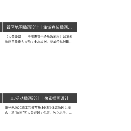
景区地图插画设计丨旅游宣传插画设计
《大美隆都——澄海隆都手绘旅游地图》以童趣
插画串联侨乡古韵：士杰故居、福成侨批局旧址
诉说海丝往事；永宁寨、文园小筑绘就潮汕民
居；游神、纸影戏、油纸灯笼跃然纸上。沈海高
速勾勒交通，前美、仙地头等古村星罗。一图览
尽广东省旅游名镇隆都的田园、果林与侨韵，邀
你慢行品味。#旅游宣传插画设计 #成都高端插画
设计公司 #手绘插画设计公司
H5活动插画设计丨像素插画设计
阳光电源2025工程师节线上H5以像素游园为概
念，将“协同”五大关键词：包容、独立思考、影
响力、说到做到、共同成功，化作五大像素闯关
游戏。用户限时内完成叠箱子、跑酷、连线等任
务，即可冲榜赢奖；趣味助力、核销鸡腿券、实