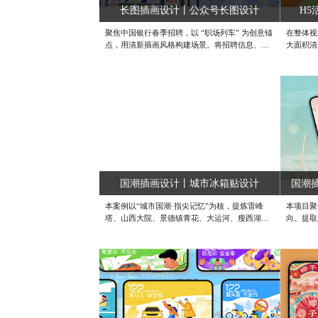
端UI设计 #专业UI设计公司
长图插画设计丨公众号长图设计
H5
聚焦中国银行春季招聘，以 “职场列车” 为创意锚
在整体视
点，用清新插画风格构建场景。将招聘信息、岗
大面积清
位优势与品牌底蕴融入画面，通过人物乘车、交
天然纯净
流等互动，生动呈现 “就业优先，理想就位” 理
景展现牧
念，打造沉浸式招聘体验，传递中行活力与发展
悠然进食
机遇，助力吸引人才登上职业新征程 。#成都定
牌奶粉罐
制插画设计公司 #手绘插画设计公司 #专业插画
打卡页面
设计公司
地。打卡
卡状态设
为水稻。
米填满、
稻。当打
稻丛，呼
国潮插画设计丨城市冰箱贴设计
国潮
H5页面
制设计
本案例以“城市国潮·指尖记忆”为核，提炼雷峰
本项目聚
塔、山西大院、景德镇青花、大运河、瘦西湖等
向。提取
地标建筑，融合珐琅彩琉璃质感与高饱和撞色，
鸟、古典
打造可收集的城市记忆冰箱贴。兼顾文化深度与
意文案，
社交传播，让“带得走的风景”成为年轻人打卡分
美学融合
享的新国潮符号。#国潮插画设计 #手绘插画设
底蕴与视
计 #平面插画设计
计 #节