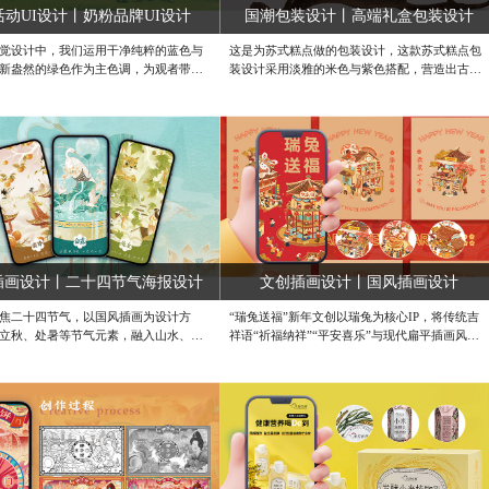
活动UI设计丨奶粉品牌UI设计
国潮包装设计丨高端礼盒包装设计
觉设计中，我们运用干净纯粹的蓝色与
这是为苏式糕点做的包装设计，这款苏式糕点包
新盎然的绿色作为主色调，为观者带来
装设计采用淡雅的米色与紫色搭配，营造出古典
、健康安心的沉浸式视觉享受。首页背
而优雅的氛围。正面中央的圆形插画，以江南园
场风光，蓝天白云下，广袤草地间奶牛
林为背景，配以弹琵琶的古装仕女，尽显苏州传
，呼应奶粉天然属性。视觉中心突出品
统文化韵味。左侧“苏式糕点”以书法字体呈现，
与活动奖品，直观呈现活动核心内容。
右侧“Pastries Crafted In Suzhou Tradition”点明产
背景分为远景绿色稻田和近景绿色草
地与工艺，增强文化认同感。底部“田园主义·匠
进度展示设计成放在地面的日历，未打
心精作”突出产品理念，整体设计既传承了苏式糕
计的一个纸鹤对应飞鹤品牌，打卡后变
点的文化精髓，又符合现代消费者的审美需求，
随着打卡次数增加，下方米袋逐渐被大
有效提升产品吸引力与文化内涵。#商品包装设计
高度上升；打卡印记也从纸鹤变为水
公司 #成都高端包装设计公司 #礼品包装设计公
卡完成，饱满的米袋幻化成破土生长的
司
应最终奖品大米，展现收获过程。#打卡
插画设计丨二十四节气海报设计
文创插画设计丨国风插画设计
设计 #照片上传H5页面设计 #H5页面定
焦二十四节气，以国风插画为设计方
“瑞兔送福”新年文创以瑞兔为核心IP，将传统吉
立秋、处暑等节气元素，融入山水、花
祥语“祈福纳祥”“平安喜乐”与现代扁平插画风碰
人物，借细腻笔触与雅致色彩，搭配诗
撞，辅以国潮红、鎏金、雪青渐变，营造喜庆又
打造系列海报。将传统节气文化与国风
不失潮流的节庆氛围。系列海报、红包、对联通
，传递时节意韵，为受众呈现兼具文化
过重复“NEW YEAR”“HAPPY”英文字母制造节奏
觉美感的节气视觉盛宴。#节气海报设
感，再用舞榭歌台、置年货等场景插画串联，让
气海报设计 #系列插画海报设计
文化符号年轻化、生活化，实现传统年味的当代
表达。#IP文创周边设计 #新春插画海报设计 #
国潮插画设计