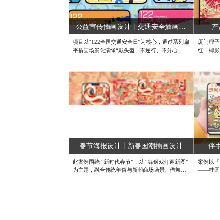
公益宣传插画设计丨交通安全插画设计
产
项目以“122全国交通安全日”为核心，通过系列扁
厦门椰子
平插画场景化演绎“戴头盔、不逆行、不分心、安
红，椰影
全带、不抛物、守法规”六大主题，采用简洁扁平
浪屿”的
插画+高饱和度撞色，强化视觉记忆，营造轻松易
纹成为超
懂的视觉叙事，适配海报、横幅、社媒多终端传
牌，既市
播，让守法出行理念润物无声地走进公众日常。#
手礼记忆
成都原创插画设计 #成都插画设计公司 #成都漫
司 #插
画插画设计
春节海报设计丨新春国潮插画设计
伴
此案例围绕 “新时代春节”，以 “舞狮戏灯迎新图”
案例以「
为主题，融合传统年俗与新潮商场场景。借舞
——桂圆
狮、花灯等元素，串联影院、超市等业态，创作
笔触，辅
插画及红包、春联等周边，传递保平安、祈春福
人情味。
的新年祝愿，打造传统与新潮兼具的新春商业视
礼精致质
觉体验 。#国潮插画设计 #手绘插画设计 #定制
与社群贴
插画设计
家万户。
宣传海报