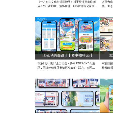
《一方东山文化街插画地图》以手绘漫画串联潮
这是为成
店：MORDORF、酒瘾咖啡、LPS在地等化身萌趣
感、生态
门头，穿插“蕉虑”“潮人圣地”网络梗化作街景弹
境。为突
幕，荧光绿与复古橙撞色，突出年轻张力。三条
境集团相
动线——工化、商业、餐饮——用虚线箭头轻导
上、产业
航，留白街道轮廓，既保留老东山肌理，又制造
不同板块
打卡寻宝的游戏感，让地图本身成为可收藏的潮
为大船收
流海报。#定制插画设计公司 #成都原创设计公
一张通往
司 #平面插画设计公司
一格的图
用户在阅
#写实风
计
H5互动页面设计丨赛事物料设计
国
本系列设计以 “全力出击・协同 ENERGY” 为主
本项目围
题，围绕光储集团趣味运动会的 “活力、协同、
长卷H5
多元参与” 核心诉求，打造视觉统一且富有传播
治节点，
力的品牌物料体系。主 KV 采用清新运动风，以
插画呈现
蓝天绿地的赛场为背景，搭配立体渐变的主题字
浸式交互
与品牌 IP 形象，通过彩虹色光带、互动点赞符号
神，献礼
强化活力氛围，传递 “协同拼搏” 的运动精神。微
计公司 
信物料延续主视觉风格，在赛事布局图中以色彩
分区明确功能区域，线上线下项目介绍则通过场
景化插画（如线下竞技、线上功夫 PK）区分板
块，同时统一品牌 IP、主色调与版式逻辑，确保
系列化传播的识别性。#UI交互设计公司 #移动