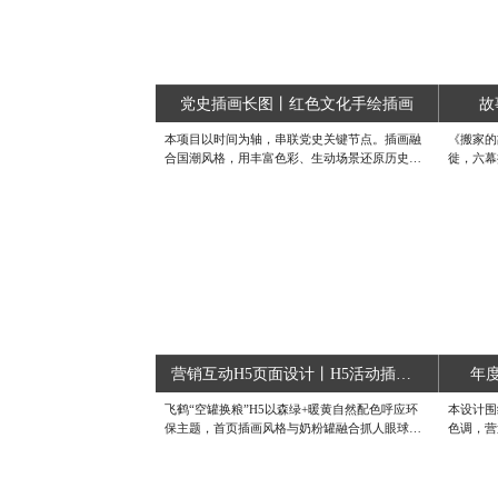
党史插画长图丨红色文化手绘插画
故
本项目以时间为轴，串联党史关键节点。插画融
《搬家的
合国潮风格，用丰富色彩、生动场景还原历史，
徙，六幕
从觉醒年代到新时代，借经典旋律载体，将重大
波”等共
事件、奋斗群像可视化，以艺术笔触讲党史故
细节可触
事，让用户在视觉漫游中，沉浸式感受百年风
的搬家影
华，重温歌声里的初心使命。蓝橙视觉专注原创
得”的共
设计，如有设计需求，欢迎联系客服咨询~#H5插
打造刷屏
画长图设计 #长图滑动插画设计 #政企宣传插画
计，如有
设计
UI设计
营销互动H5页面设计丨H5活动插画设计
年
飞鹤“空罐换粮”H5以森绿+暖黄自然配色呼应环
本设计围
保主题，首页插画风格与奶粉罐融合抓人眼球。
色调，营
卡片式任务流清晰呈现打卡、审核、领奖三步
记账、防
曲，进度环与“+1罐”微动画即时反馈成就。小红
真实生活
书分享页植入话题海报，社交裂变自然。异常状
让枯燥账