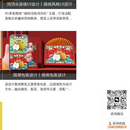
消消乐游戏UI设计丨插画风格UI设计
H5界面围绕 “猫狗泪痕消消乐” 主题，打造适配
宠物主的趣味营销载体。视觉上采用清新萌系风
格，以蓝天绿地为底色，搭配各类可爱猫狗插
画，强化宠物品类的亲和力；主 KV 通过环绕式
萌宠布局与圆润主题字，快速吸引宠物主注意
力。界面功能分区清晰：游戏模块以记忆消除玩
法为核心，将宠物食品原料（三文鱼、蓝莓、益
生菌等）设计为游戏元素，既传递产品配方价
值，又增强互动趣味性；抽奖模块以大转盘形式
呈现，结合足金金牌、宠物粮、周边等奖励，刺
激用户参与转化。交互设计上，从 “选择宠物” 到
“游戏闯关”“抽奖领奖”，流程逻辑顺畅且富有引
导性，如倒计时记忆、好友助力等机制，提升用
国潮包装设计丨插画包装设计
户停留时长与分享意愿。整体设计在传递 “荒野
盛宴” 品牌理念的同时，以萌趣视觉和游戏化交
该设计案例聚焦玉露香梨包装，以国潮风为设计
互，精准触达宠物主群体，实现品牌传播与营销
方向。融合建筑、梨花、海浪等元素，搭配 “便
转化的双重目标。#成都UI界面设计公司 #插画
胜却人间无数” 等诗意文字，打造独特视觉符
类UI设计公司 #消除类游戏UI设计
号。借传统美学展现产品产自 “中国金梨之乡” 的
特色，用红绿主色调适配不同场景，助力产品在
市场中以文化韵味与视觉吸引力突围 。#礼盒包
装设计公司 #手绘插画设计公司 #水果礼盒包装
设计
咨询热线
咨询热线
18402890810
18140119082