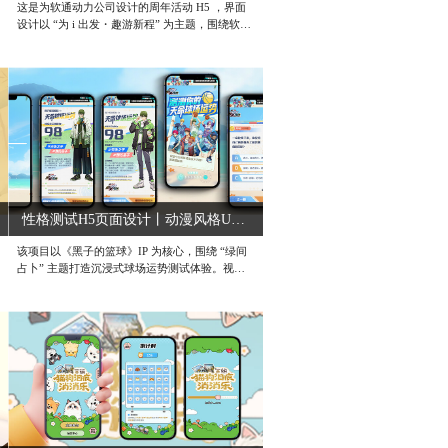
这是为软通动力公司设计的周年活动 H5 ，界面
设计以 “为 i 出发・趣游新程” 为主题，围绕软通
动力 20 周年云端游园会，打造兼具品牌纪念性与
互动趣味性的视觉载体。视觉上采用萌趣科技
风，以 IP 形象 为核心，结合 20 周年蛋糕、云端
城市等元素，传递 “科技 + 温情” 的品牌调性；主
KV 通过立体字效与 IP 动态造型，强化周年庆的
欢乐氛围与品牌辨识度。界面功能分层清晰：从
登录页的身份确认，到答题闯关、抽奖领奖的互
动流程，再到留言页的情感沉淀，每一步都紧扣
“游园会” 主题，如答题环节融入企业知识，抽奖
页结合 IP 周边奖品，增强员工与品牌的情感连
接。#周年庆H5页面设计 #VR全景插画设计 #H5
性格测试H5页面设计丨动漫风格UI设计
互动游戏UI设计
该项目以《黑子的篮球》IP 为核心，围绕 “绿间
占卜” 主题打造沉浸式球场运势测试体验。视觉
上采用热血动漫风格，以海滨球场为背景，融合
角色群像与篮球元素，还原 IP 热血竞技氛围；主
KV 通过立体字效与角色动态排版，强化 “天命球
场运势” 的互动悬念。界面流程清晰：从填写昵
称的个性化设置，到多题占卜测试，再到结果页
的运势解读与角色穿搭展示，每一步都紧扣 “绿
间占卜” 的 IP 设定，如测试题融入球场场景、结
果页匹配角色风格穿搭，增强粉丝代入感。#测试
类H5页面设计 #成都UI页面设计公司 #H5定制U
I设计