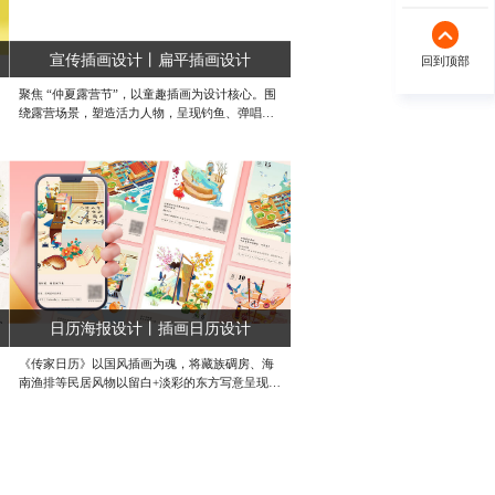
宣传插画设计丨扁平插画设计
回到顶部
回到顶部
聚焦 “仲夏露营节”，以童趣插画为设计核心。围
绕露营场景，塑造活力人物，呈现钓鱼、弹唱、
阅读等多元玩法，用清新色彩与户外元素，构建
主海报及系列宣传图。精准标注活动信息，传递
轻松欢乐氛围，为露营节打造辨识度高、风格活
泼的视觉符号，助力活动推广与品牌传播 。#专
业插画设计公司 #漫画插画设计公司 #平面插画
设计公司
日历海报设计丨插画日历设计
《传家日历》以国风插画为魂，将藏族碉房、海
南渔排等民居风物以留白+淡彩的东方写意呈现，
兼顾现代简约留白。色彩取自传统绢本，低饱和
赭石、花青渲染四季，手写日期与印章式节气图
标错落排版，营造“飘着日历过日子”的仪式温
度，让文化在日常翻页中润物无声。#国风插画设
计 #原创插画设计 #定制插画设计