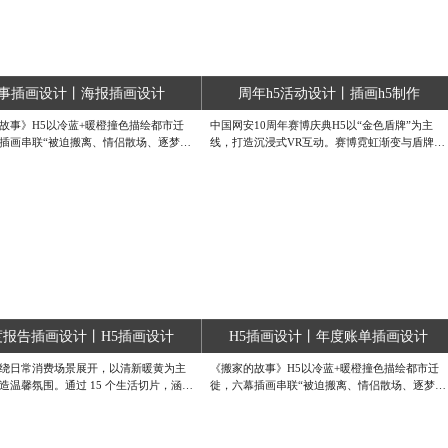
事插画设计丨海报插画设计
周年h5活动设计丨插画h5制作
故事》H5以冷蓝+暖橙撞色描绘都市迁
中国网安10周年赛博庆典H5以“金色盾牌”为主
插画串联“被迫搬离、情侣散场、逐梦奔
线，打造沉浸式VR互动。赛博霓虹渐变与盾牌勋
鸣瞬间，微动效让水壶蒸汽、车门关闭等
章体系贯穿答题、盲盒、分享全链路，科技感十
可感。交互式时间轴邀请用户上传自己
足；动态粒子背景与微交互动效强化仪式感。答
像，生成专属记忆海报，在“失去与获
题错题即时反馈，盲盒抽奖悬念迭起，奖品核销
情中传递“温柔告别，勇敢启程”的温度，
页融入工作区实景，实现线上到线下的品牌闭
级社交治愈事件。蓝橙视觉专注原创设
环，让网安文化“硬核”又有趣。蓝橙视觉专注原
设计需求，欢迎联系客服咨询~#H5页面
创设计，如有设计需求，欢迎联系客服咨询~#周
 #微信H5设计 #翻页H5插画设计
年庆H5页面UI设计 #微信H5设计 #平面VR插画
设计
度报告插画设计丨H5插画设计
H5插画设计丨年度账单插画设计
绕日常消费场景展开，以清新暖黄为主
《搬家的故事》H5以冷蓝+暖橙撞色描绘都市迁
造温馨氛围。通过 15 个生活切片，涵盖
徙，六幕插画串联“被迫搬离、情侣散场、逐梦奔
疫、消费等多元场景，用细腻插画还原
波”等共鸣瞬间，微动效让水壶蒸汽、车门关闭等
片段。将年度消费数据融入具象画面，
细节可触可感。交互式时间轴邀请用户上传自己
单变身温情记忆载体，既展现产品记录
的搬家影像，生成专属记忆海报，在“失去与获