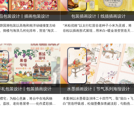
品包装设计丨插画包装设计
包装插画设计丨线描插画设计
饼国潮包装以高饱和南洋绿碰撞复古砖
“米粒优格”以太行红苗谷老种子小米为灵感，将
、骑楼与海浪几何化排布，营造“海滨鼓
谷粒以插画形式展现，用米白+暖金渐变营造天然
轻快度假感。粗黑描线+金箔点缀的椰树
质朴氛围；0乳糖、0胆固醇等核心卖点化作图标
级符号，中英文招牌字体借鉴老厦门招
环绕，信息层级清晰。原味、蜜桃味用低饱和色
井又国际，一秒唤醒“椰香随身带”的伴
区分，留白与细线插图平衡科技感与亲和力，330
。#高端插画设计公司 #国潮插画设计公
mL瘦高瓶型适配手持场景，整体传递“纯粹植
画定制设计公司
物、轻盈发酵”的健康新选择。#产品外包设计公
司 #定制插画设计公司 #原创插画设计公司
手礼包装设计丨包装插画设计
水墨插画设计丨节气系列海报设计
禮宅」为核心意象，将台中在地风物
本案例以水墨晕染演绎二十四节气，取“留白＋飞
、荔枝、老街巷屋脊——化作柔彩插画
白”营造呼吸感，松烟墨叠加青赭淡彩，勾勒燕
以手写字“就想和禮宅一起”，营造温暖
归、蝉噪、稻浪、雪竹等时令意象。文字采用手
低饱和米杏主色配金铜点缀，呼应伴手
写飞白体，与画面气韵贯通。让传统节气在当代
感；留白排版留足呼吸，方便实体包装
空间轻盈流动，唤醒东方生活美学。#国风插画设
文无缝延展，让社区故事随礼盒走进千
计 #节气海报定制设计 #高端插画设计公司
#营销宣传海报设计 #产品插画设计 #
插画