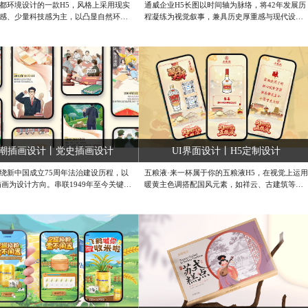
都环境设计的一款H5，风格上采用现实
通威企业H5长图以时间轴为脉络，将42年发展历
感、少量科技感为主，以凸显自然环
程凝练为视觉叙事，兼具历史厚重感与现代设计
出环境集团特色，我们在画面中加入环
张力。整体布局采用纵向时间线结构，通过渐进
关的设计元素，比如LOGO、人物服装
式色块分割与年份节点强化节奏感，既避免信息
元素等。在交互设计，让用户通过浏览
冗杂，又凸显关键里程碑。设计语言上，传统与
集齐大船拼图、收集零件为大船升级、
现代交融——复古色调与极简线条并存，如老照
集燃料。阅读完所有内容后，可以获得
片质感的图标与扁平化信息图标的结合，既呼应
“绿色未来”的船票。整体我们通过不拘
企业积淀，又传递创新活力。#SVG动画设计公
文排版，以及趣味动画、音效等，减少
司 #微信SVG推文排版 #微信SVG制作设计
读中的枯燥感，增强整个H5的趣味性。
格 #成都H5设计公司 #长图信息展示设
潮插画设计丨党史插画设计
UI界面设计丨H5定制设计
绕新中国成立75周年法治建设历程，以
五粮液·来一杯属于你的五粮液H5，在视觉上运用
插画为设计方向。串联1949年至今关键法
暖黄主色调搭配国风元素，如祥云、古建筑等，
如宪法颁布、法治方针确立等，用生动
营造出浓厚的传统文化氛围，契合品牌底蕴。熊
历史场景，搭配简洁文字说明，打造沉
猫形象的融入，增添了可爱与趣味，提升用户好
体验，展现法治建设成就，传递法治精
感。交互设计还原了五粮液酿造工艺，从原料选
国家华诞 。#H5插画设计 #定制插画设
择到勾调、陈酿等环节，让用户沉浸式体验品牌
#成都原创设计公司
文化。不过，部分交互反馈的提示可更具引导
性，整体而言，实现了视觉与品牌传播的较好融
合，为用户带来独特的品牌体验。#H5互动UI设
计 #成都H5定制设计 #插画UI设计