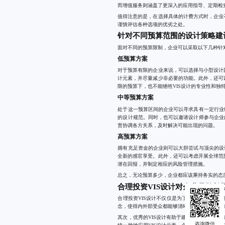
而增值服务则涵盖了更深入的应用指导、定期检
值得注意的是，在选择具体的计费方式时，企业
谨慎评估各种选项的优劣之处。
针对不同预算范围的设计策略建
面对不同的预算限制，企业可以采取以下几种针
低预算方案
对于预算有限的企业来说，可以选择与小型设计
计元素，并尽量减少非必要的功能。此外，还可
限的预算下，也不能牺牲VIS设计的专业性和独
中等预算方案
处于这一预算区间的企业可以寻求具有一定行业
的设计规范。同时，也可以邀请设计师参与企业
责协调各方关系，及时解决可能出现的问题。
高预算方案
拥有充足资金的企业则可以大胆尝试与顶尖的设
全新的感官享受。此外，还可以考虑开展全球范
潜在回报，并制定相应的风险管理措施。
总之，无论预算多少，企业都应该秉持务实的态
合理投资VIS设计对企业品牌长
合理投资VIS设计不仅仅是为了短期内提升品
念，使得内外部受众都能够清晰地理解企业的使
其次，优秀的VIS设计有助于建立稳定的品牌