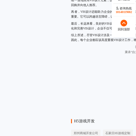
续一致地应用VIS设计元素，企业可以在消费
回购并向他人推荐。
咨询热线
再者，VIS设计还能助力企业的国际化进程。
18140119082
重要。它可以跨越语言障碍，让不同文化背景的
最后，长远来看，良好的VIS设计有助于提升
化和完善VIS设计，企业不仅可以巩固现有市
回到顶部
综上所述，尽管VIS设计涉及一定的成本投入
因此，每个企业都应该高度重视VIS设计工作，
秉承“
H5游戏开发
郑州商城开发公司
石家庄H5游戏定制