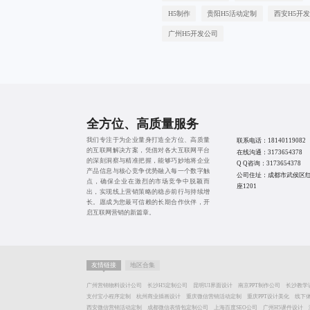
H5制作
贵阳H5活动定制
西安H5开发
广州H5开发公司
全方位、高质量服务
我们专注于为企业量身打造全方位、高质量
联系电话：
18140119082
的互联网解决方案，凭借对各大互联网平台
在线沟通：
3173654378
的深刻洞察与精准把握，能够巧妙地将企业
Q Q咨询：
3173654378
产品信息与核心竞争优势融入每一个数字触
公司住址：成都市武侯区红
点，确保企业在激烈的市场竞争中脱颖而
座1201
出，实现线上营销策略的稳步前行与持续增
长。愿成为您最可信赖的长期合作伙伴，开
启互联网营销的新篇章。
友情链接
地区合集
广州营销物料设计公司
长沙H5定制公司
昆明UI界面设计
南京PPT制作公司
长沙教学
支付宝小程序定制
杭州商业插画设计
重庆微信营销活动定制
重庆PPT设计美化
线下
西安微信营销活动定制
成都微信表情包定制公司
上海百度SEO公司
广州H5课件设计