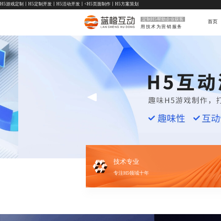
H5游戏定制
丨
H5定制开发
丨
H5活动开发
丨<
H5页面制作
丨
H5方案策划
定制H5帮助企业获客
首页
用技术为营销服务
技术专业
专注H5领域十年