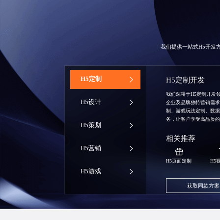
我们提供一站式H5开发
‌H5定制
H5定制开发
我们深耕于H5定制开发
H5设计
企业及品牌独特营销需
制、游戏玩法定制、数
务，让客户享受高品质
H5策划
相关推荐
H5营销
H5页面定制
H5
H5游戏
获取同款方案