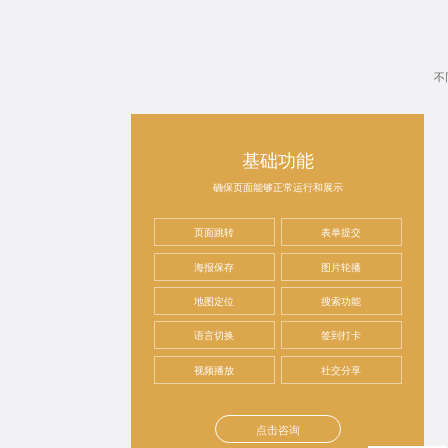
不
基础功能
确保页面能够正常运行和展示
页面跳转
表单提交
海报保存
图片轮播
地图定位
搜索功能
语言切换
签到打卡
视频播放
社交分享
点击咨询